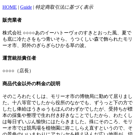
HOME
|
Guide
|
特定商取引法に基づく表示
販売業者
株式会社 ○○○○あのイーハトーヴォのすきとおった風、夏で
も底に冷たさをもつ青いそら、うつくしい森で飾られたモリ
ーオ市、郊外のぎらぎらひかる草の波。
運営統括責任者
○○○○（店長）
商品代金以外の料金の説明
そのころわたくしは、モリーオ市の博物局に勤めて居りまし
た。十八等官でしたから役所のなかでも、ずうっと下の方で
したし俸給ほうきゅうもほんのわずかでしたが、受持ちが標
本の採集や整理で生れ付き好きなことでしたから、わたくし
は毎日ずいぶん愉快にはたらきました。殊にそのころ、モリ
ーオ市では競馬場を植物園に拵こしらえ直すというので、そ
の景色のいいまわりにアカシヤを植え込んだ広い地面が、切