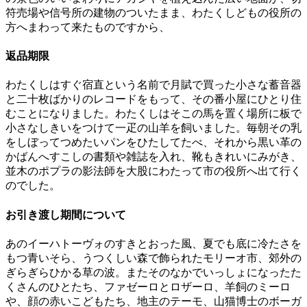
符売場や信号所の建物のついたまま、わたくしどもの役所の
方へまわって来たものですから、
返品期限
わたくしはすぐ宿直という名前で月賦で買った小さな蓄音器
と二十枚ばかりのレコードをもって、その番小屋にひとり住
むことになりました。わたくしはそこの馬を置く場所に板で
小さなしきいをつけて一疋の山羊を飼いました。毎朝その乳
をしぼってつめたいパンをひたしてたべ、それから黒い革の
かばんへすこしの書類や雑誌を入れ、靴もきれいにみがき、
並木のポプラの影法師を大股にわたって市の役所へ出て行く
のでした。
お引き渡し期間について
あのイーハトーヴォのすきとおった風、夏でも底に冷たさを
もつ青いそら、うつくしい森で飾られたモリーオ市、郊外の
ぎらぎらひかる草の波。またそのなかでいっしょになったた
くさんのひとたち、ファゼーロとロザーロ、羊飼のミーロ
や、顔の赤いこどもたち、地主のテーモ、山猫博士のボーガ